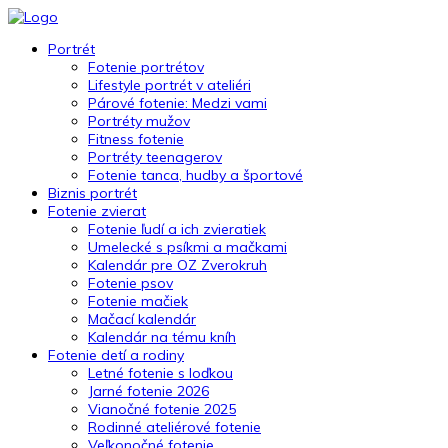
Portrét
Fotenie portrétov
Lifestyle portrét v ateliéri
Párové fotenie: Medzi vami
Portréty mužov
Fitness fotenie
Portréty teenagerov
Fotenie tanca, hudby a športové
Biznis portrét
Fotenie zvierat
Fotenie ľudí a ich zvieratiek
Umelecké s psíkmi a mačkami
Kalendár pre OZ Zverokruh
Fotenie psov
Fotenie mačiek
Mačací kalendár
Kalendár na tému kníh
Fotenie detí a rodiny
Letné fotenie s loďkou
Jarné fotenie 2026
Vianočné fotenie 2025
Rodinné ateliérové fotenie
Veľkonočné fotenie