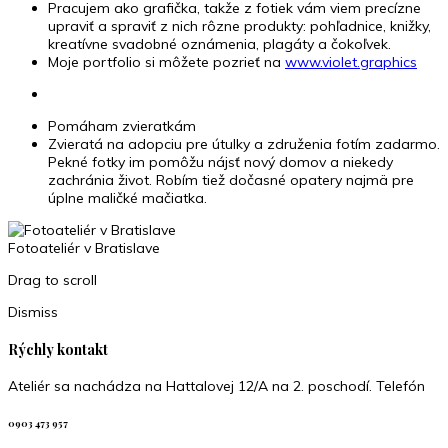
Pracujem ako grafička, takže z fotiek vám viem precízne
upraviť a spraviť z nich rôzne produkty: pohľadnice, knižky,
kreatívne svadobné oznámenia, plagáty a čokoľvek.
Moje portfolio si môžete pozrieť na
www.violet.graphics
Pomáham zvieratkám
Zvieratá na adopciu pre útulky a združenia fotím zadarmo.
Pekné fotky im pomôžu nájsť nový domov a niekedy
zachránia život. Robím tiež dočasné opatery najmä pre
úplne maličké mačiatka.
Fotoateliér v Bratislave
Drag to scroll
Dismiss
Rýchly kontakt
Ateliér sa nachádza na Hattalovej 12/A na 2. poschodí. Telefón
0903 473 957