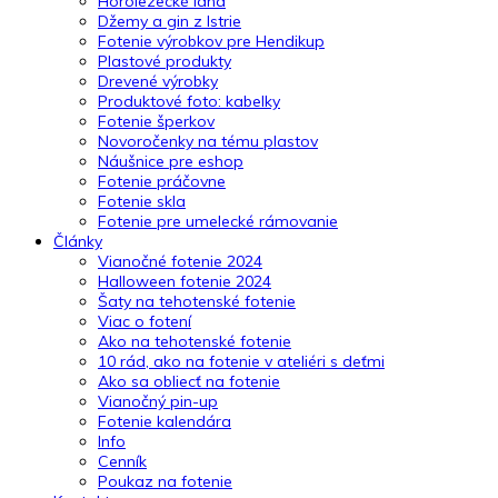
Horolezecké laná
Džemy a gin z Istrie
Fotenie výrobkov pre Hendikup
Plastové produkty
Drevené výrobky
Produktové foto: kabelky
Fotenie šperkov
Novoročenky na tému plastov
Náušnice pre eshop
Fotenie práčovne
Fotenie skla
Fotenie pre umelecké rámovanie
Články
Vianočné fotenie 2024
Halloween fotenie 2024
Šaty na tehotenské fotenie
Viac o fotení
Ako na tehotenské fotenie
10 rád, ako na fotenie v ateliéri s deťmi
Ako sa obliecť na fotenie
Vianočný pin-up
Fotenie kalendára
Info
Cenník
Poukaz na fotenie