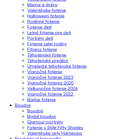
Mama a dcéra
Valentínske fotenie
Halloween fotenie
Rodinné fotenie
Fotenie detí
Letné fotenie pre deti
Portréty detí
Fotenie celej rodiny
Fitness fotenie
Tehotenské fotenie
Tehotenské pred/po
Umelecké tehotenské fotenie
Vianočné fotenie
Vianočné fotenie 2023
Vianočné fotenia 2020
Veľkonočné fotenie 2024
Vianočné fotenie 2022
Barbie fotenie
Boudoir
Boudoir
Bridal boudoir
Glamour portréty
Fotenie v štýle Fifty Shades
Valentínske sety Harnessia
Produktová fotografia