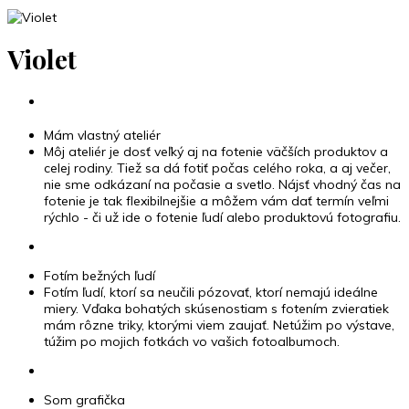
Violet
Mám vlastný ateliér
Môj ateliér je dosť veľký aj na fotenie väčších produktov a
celej rodiny. Tiež sa dá fotiť počas celého roka, a aj večer,
nie sme odkázaní na počasie a svetlo. Nájsť vhodný čas na
fotenie je tak flexibilnejšie a môžem vám dať termín veľmi
rýchlo - či už ide o fotenie ľudí alebo produktovú fotografiu.
Fotím bežných ľudí
Fotím ľudí, ktorí sa neučili pózovať, ktorí nemajú ideálne
miery. Vďaka bohatých skúsenostiam s fotením zvieratiek
mám rôzne triky, ktorými viem zaujať. Netúžim po výstave,
túžim po mojich fotkách vo vašich fotoalbumoch.
Som grafička