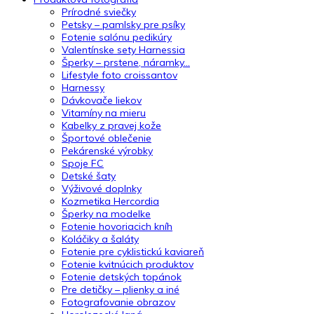
Prírodné sviečky
Petsky – pamlsky pre psíky
Fotenie salónu pedikúry
Valentínske sety Harnessia
Šperky – prstene, náramky…
Lifestyle foto croissantov
Harnessy
Dávkovače liekov
Vitamíny na mieru
Kabelky z pravej kože
Športové oblečenie
Pekárenské výrobky
Spoje FC
Detské šaty
Výživové doplnky
Kozmetika Hercordia
Šperky na modelke
Fotenie hovoriacich kníh
Koláčiky a šaláty
Fotenie pre cyklistickú kaviareň
Fotenie kvitnúcich produktov
Fotenie detských topánok
Pre detičky – plienky a iné
Fotografovanie obrazov