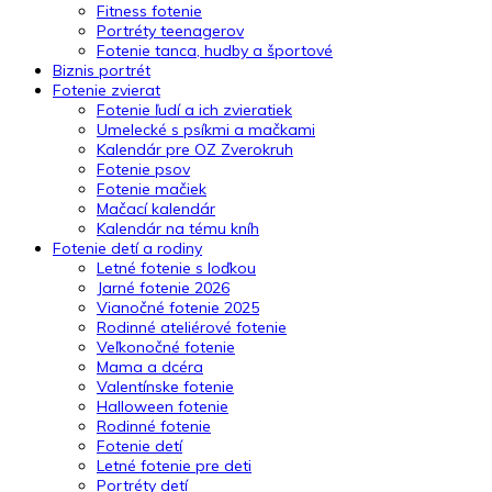
Fitness fotenie
Portréty teenagerov
Fotenie tanca, hudby a športové
Biznis portrét
Fotenie zvierat
Fotenie ľudí a ich zvieratiek
Umelecké s psíkmi a mačkami
Kalendár pre OZ Zverokruh
Fotenie psov
Fotenie mačiek
Mačací kalendár
Kalendár na tému kníh
Fotenie detí a rodiny
Letné fotenie s loďkou
Jarné fotenie 2026
Vianočné fotenie 2025
Rodinné ateliérové fotenie
Veľkonočné fotenie
Mama a dcéra
Valentínske fotenie
Halloween fotenie
Rodinné fotenie
Fotenie detí
Letné fotenie pre deti
Portréty detí