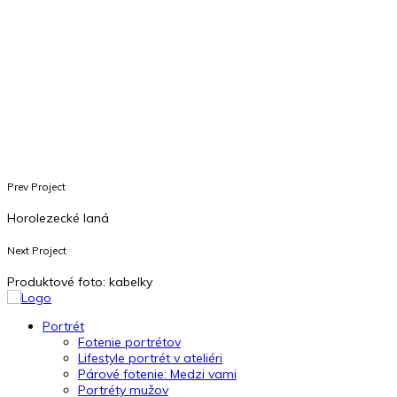
Prev Project
Horolezecké laná
Next Project
Produktové foto: kabelky
Portrét
Fotenie portrétov
Lifestyle portrét v ateliéri
Párové fotenie: Medzi vami
Portréty mužov