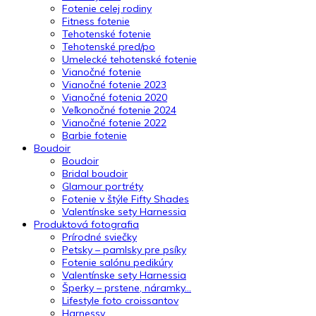
Fotenie celej rodiny
Fitness fotenie
Tehotenské fotenie
Tehotenské pred/po
Umelecké tehotenské fotenie
Vianočné fotenie
Vianočné fotenie 2023
Vianočné fotenia 2020
Veľkonočné fotenie 2024
Vianočné fotenie 2022
Barbie fotenie
Boudoir
Boudoir
Bridal boudoir
Glamour portréty
Fotenie v štýle Fifty Shades
Valentínske sety Harnessia
Produktová fotografia
Prírodné sviečky
Petsky – pamlsky pre psíky
Fotenie salónu pedikúry
Valentínske sety Harnessia
Šperky – prstene, náramky…
Lifestyle foto croissantov
Harnessy