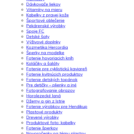
Dávkovače liekov
Vitamíny na mieru
Kabelky z pravej kože
Športové oblečenie
Pekárenské výrobky
Spoje FC
Detské šaty
Výživové doplnky
Kozmetika Hercordia
Šperky na modelke
Fotenie hovoriacich kníh
Koláčiky a šaláty
Fotenie pre cyklistickú kaviareň
Fotenie kvitnúcich produktov
Fotenie detských topánok
Pre detičky – plienky a iné
Fotografovanie obrazov
Horolezecké laná
Džemy a gin z Istrie
Fotenie výrobkov pre Hendikup
Plastové produkty
Drevené výrobky
Produktové foto: kabelky
Fotenie šperkov
Novoročenky na tému plastov