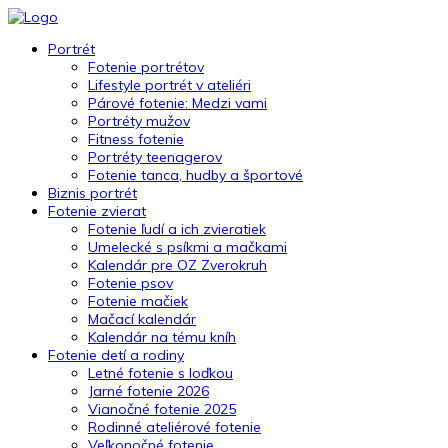
Portrét
Fotenie portrétov
Lifestyle portrét v ateliéri
Párové fotenie: Medzi vami
Portréty mužov
Fitness fotenie
Portréty teenagerov
Fotenie tanca, hudby a športové
Biznis portrét
Fotenie zvierat
Fotenie ľudí a ich zvieratiek
Umelecké s psíkmi a mačkami
Kalendár pre OZ Zverokruh
Fotenie psov
Fotenie mačiek
Mačací kalendár
Kalendár na tému kníh
Fotenie detí a rodiny
Letné fotenie s loďkou
Jarné fotenie 2026
Vianočné fotenie 2025
Rodinné ateliérové fotenie
Veľkonočné fotenie