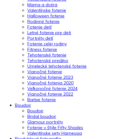
Mama a dcéra
Valentínske fotenie
Halloween fotenie
Rodinné fotenie
Fotenie detí
Letné fotenie pre deti
Portréty detí
Fotenie celej rodiny
Fitness fotenie
Tehotenské fotenie
Tehotenské pred/po
Umelecké tehotenské fotenie
Vianočné fotenie
Vianočné fotenie 2023
Vianočné fotenia 2020
Veľkonočné fotenie 2024
Vianočné fotenie 2022
Barbie fotenie
Boudoir
Boudoir
Bridal boudoir
Glamour portréty
Fotenie v štýle Fifty Shades
Valentínske sety Harnessia
Produktová fotografia