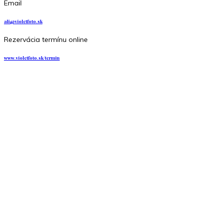
Email
ali@violetfoto.sk
Rezervácia termínu online
www.violetfoto.sk/termin