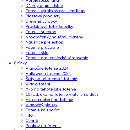
Horolezecké laná
Džemy a gin z Istrie
Fotenie výrobkov pre Hendikup
Plastové produkty
Drevené výrobky
Produktové foto: kabelky
Fotenie šperkov
Novoročenky na tému plastov
Náušnice pre eshop
Fotenie práčovne
Fotenie skla
Fotenie pre umelecké rámovanie
Články
Vianočné fotenie 2024
Halloween fotenie 2024
Šaty na tehotenské fotenie
Viac o fotení
Ako na tehotenské fotenie
10 rád, ako na fotenie v ateliéri s deťmi
Ako sa obliecť na fotenie
Vianočný pin-up
Fotenie kalendára
Info
Cenník
Poukaz na fotenie