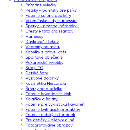
Prírodné sviečky
Petsky – pamlsky pre psíky
Fotenie salónu pedikúry
Valentínske sety Harnessia
Šperky – prstene, náramky…
Lifestyle foto croissantov
Harnessy
Dávkovače liekov
Vitamíny na mieru
Kabelky z pravej kože
Športové oblečenie
Pekárenské výrobky
Spoje FC
Detské šaty
Výživové doplnky
Kozmetika Hercordia
Šperky na modelke
Fotenie hovoriacich kníh
Koláčiky a šaláty
Fotenie pre cyklistickú kaviareň
Fotenie kvitnúcich produktov
Fotenie detských topánok
Pre detičky – plienky a iné
Fotografovanie obrazov