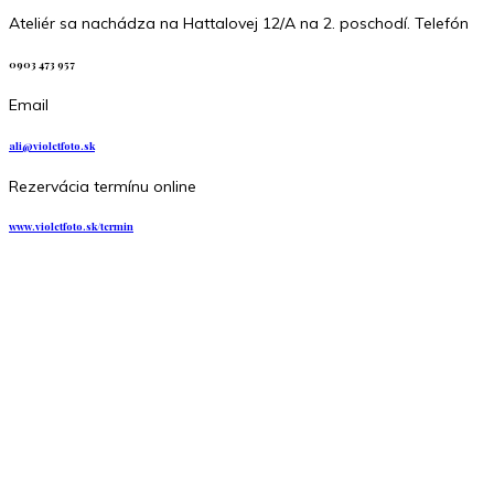
Ateliér sa nachádza na Hattalovej 12/A na 2. poschodí. Telefón
0903 473 957
Email
ali@violetfoto.sk
Rezervácia termínu online
www.violetfoto.sk/termin