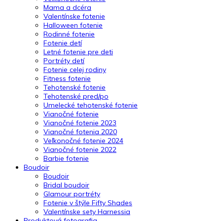
Mama a dcéra
Valentínske fotenie
Halloween fotenie
Rodinné fotenie
Fotenie detí
Letné fotenie pre deti
Portréty detí
Fotenie celej rodiny
Fitness fotenie
Tehotenské fotenie
Tehotenské pred/po
Umelecké tehotenské fotenie
Vianočné fotenie
Vianočné fotenie 2023
Vianočné fotenia 2020
Veľkonočné fotenie 2024
Vianočné fotenie 2022
Barbie fotenie
Boudoir
Boudoir
Bridal boudoir
Glamour portréty
Fotenie v štýle Fifty Shades
Valentínske sety Harnessia
Produktová fotografia