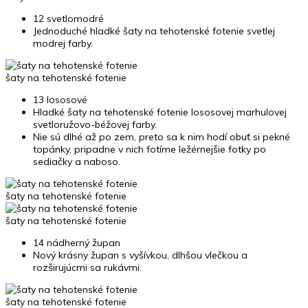
12 svetlomodré
Jednoduché hladké šaty na tehotenské fotenie svetlej
modrej farby.
šaty na tehotenské fotenie
13 lososové
Hladké šaty na tehotenské fotenie lososovej marhulovej
svetloružovo-béžovej farby.
Nie sú dlhé až po zem, preto sa k nim hodí obuť si pekné
topánky, pripadne v nich fotíme ležérnejšie fotky po
sediačky a naboso.
šaty na tehotenské fotenie
šaty na tehotenské fotenie
14 nádherný župan
Nový krásny župan s vyšívkou, dlhšou vlečkou a
rozširujúcmi sa rukávmi.
šaty na tehotenské fotenie