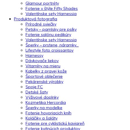
Glamour portréty
Fotenie v štýle Fifty Shades
Valentínske sety Harnessia
Produktová fotografia
Prírodné sviečky
Petsky – pamlsky pre psíky
Fotenie salónu pedikúry
Valentínske sety Harnessia
Šperky – prstene, náramky…
Lifestyle foto croissantov
Harnessy
Dávkovače liekov
Vitamíny na mieru
Kabelky z pravej kože
Športové oblečenie
Pekárenské výrobky
Spoje FC
Detské šaty
Výživové doplnky
Kozmetika Hercordia
Šperky na modelke
Fotenie hovoriacich kníh
Koláčiky a šaláty
Fotenie pre cyklistickú kaviareň
Fotenie kvitnúcich produktov